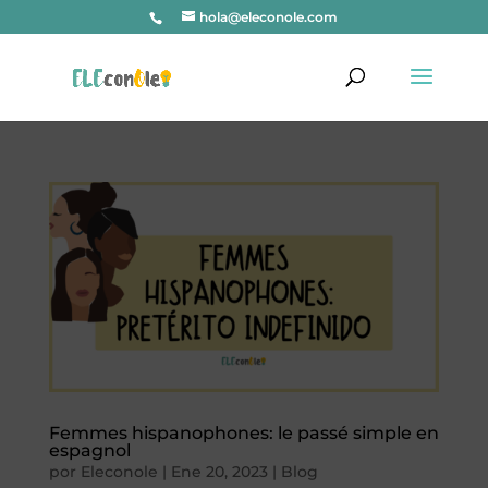
hola@eleconole.com
Femmes hispanophones: le passé simple en
espagnol
por
Eleconole
|
Ene 20, 2023
|
Blog