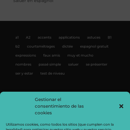
Saluer en espagnol
a1
A2
accents
applications
astuces
B1
b2
courtsmétrages
dictée
espagnol gratuit
expressions
faux amis
muy et mucho
nombres
passé simple
saluer
se présenter
ser y estar
test de niveau
Gestionar el
consentimiento de las
cookies
Utilizamos cookies, como todos los sitios (que cumplen con la
legalidad) para optimizar nuestro sitio web y nuestro servicio.