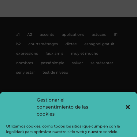
a1
A2
accents
applications
astuces
B1
b2
courtsmétrages
dictée
espagnol gratuit
expressions
faux amis
muy et mucho
nombres
passé simple
saluer
se présenter
ser y estar
test de niveau
Gestionar el
consentimiento de las
cookies
Utilizamos cookies, como todos los sitios (que cumplen con la
legalidad) para optimizar nuestro sitio web y nuestro servicio.