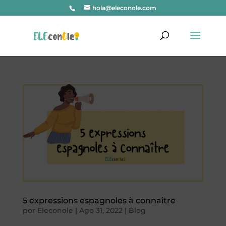
hola@eleconole.com
5 expressions espagnoles à connaître
por
Eleconole
|
Ago 31, 2022
|
Blog