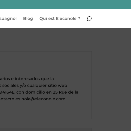
espagnol
Blog
Qui est Eleconole ?
arios e interesados que la
sociales y/o cualquier sitio web
94164E, con domicilio en 25 Rue de la
contacto es hola@eleconole.com.