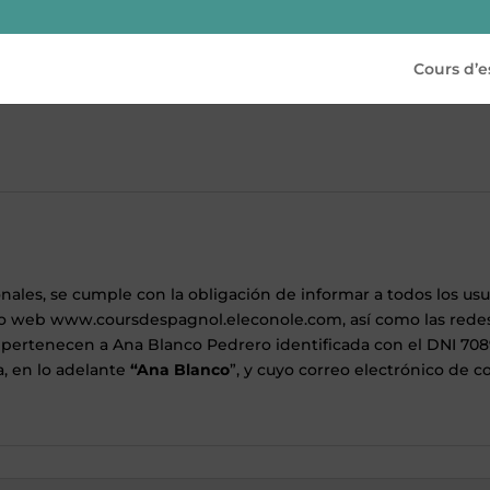
Cours d’
ales, se cumple con la obligación de informar a todos los usu
io web www.coursdespagnol.eleconole.com, así como las redes 
le pertenecen a Ana Blanco Pedrero identificada con el DNI 708
, en lo adelante
“Ana Blanco
”, y cuyo correo electrónico de 