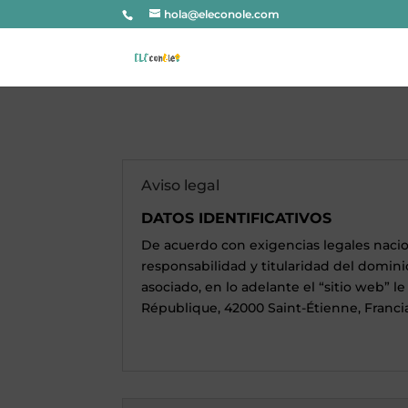
hola@eleconole.com
Aviso legal
DATOS IDENTIFICATIVOS
De acuerdo con exigencias legales nacion
responsabilidad y titularidad del domin
asociado, en lo adelante el “sitio web” 
République, 42000 Saint-Étienne, Francia