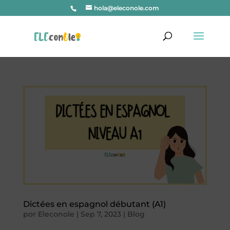
hola@eleconole.com
Dictées en espagnol débutant (A1)
por
Eleconole
|
Sep 7, 2023
|
Blog