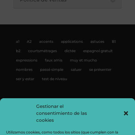
a1
A2
accents
applications
astuces
B1
b2
courtsmétrages
dictée
espagnol gratuit
expressions
faux amis
muy et mucho
nombres
passé simple
saluer
se présenter
ser y estar
test de niveau
Gestionar el
consentimiento de las
cookies
Utilizamos cookies, como todos los sitios (que cumplen con la