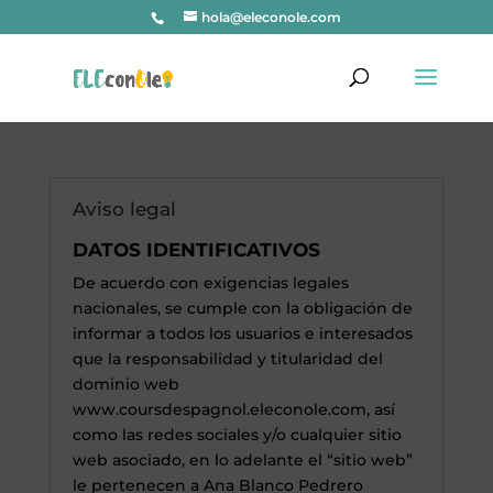
hola@eleconole.com
Aviso legal
DATOS IDENTIFICATIVOS
De acuerdo con exigencias legales
nacionales, se cumple con la obligación de
informar a todos los usuarios e interesados
que la responsabilidad y titularidad del
dominio web
www.coursdespagnol.eleconole.com, así
como las redes sociales y/o cualquier sitio
web asociado, en lo adelante el “sitio web”
le pertenecen a Ana Blanco Pedrero