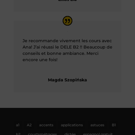
Je recommande vivement les cours avec
Ana! J’ai réussi le DELE B2 !! Beaucoup de
conseils et bonne ambiance. Merci
encore une fois!
Magda Szopińska
a1
A2
accents
applications
astuces
B1
b2
courtsmétrages
dictée
espagnol gratuit