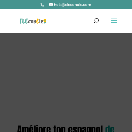
hola@eleconole.com
Améliore ton espagnol
de